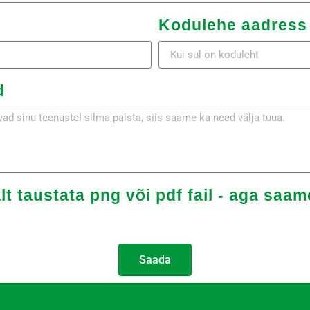
Kodulehe aadress
d
t taustata png või pdf fail - aga saame
Saada