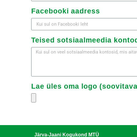
Facebooki aadress
Teised sotsiaalmeedia konto
Lae üles oma logo (soovitaval
Järva-Jaani Kogukond MTÜ