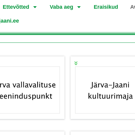
Ettevõtted
Vaba aeg
Eraisikud
A
jaani.ee